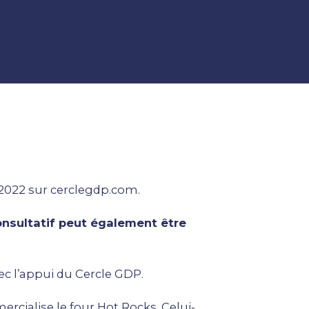
 2022 sur
cerclegdp.com
.
onsultatif peut également être
ec l’appui du Cercle GDP.
rcialise le four
Hot Rocks.
Celui-